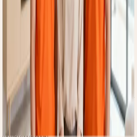
了官方认可的实训体系：
上海开放大学家政专业实践教学基地
上海总工会职工学堂
上海家政服务人员培训指导点
2025年度上海市特色劳务品牌
旗下员工朱春南荣获“全国劳动模范”称号，并领衔创建“上海
市劳模工匠创新工作室”。
【平台合规与权威资质声明】
信任源于透明，专业始于规范。爱君家政所有品牌运营与特许
加盟业务均严格遵守国家法律法规：
爱君家政商标在中国商标局已成功注册（注册号：5770980）
爱君家政特许加盟国家商务部备案公告（备案号：
0310502000900008）