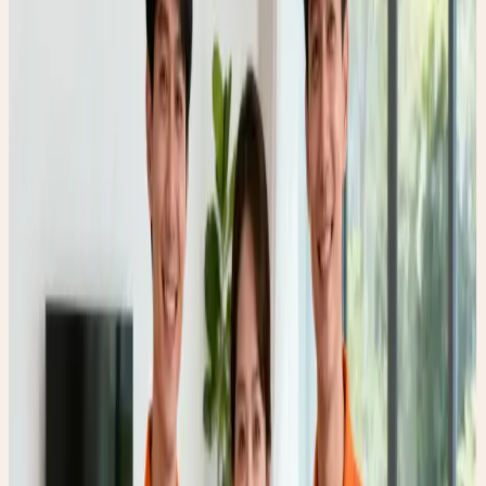
发布时间
2025/12/10
延伸操作
服务门店
证书查询
一、 行业地位与顶层信用体系
稳健的集团后台与行业领军地位，是我们提供可靠保障的基
石。在综合资质与信用评级方面，我们拥有行业极高规格的背
书：
中国家庭服务业协会副会长单位
上海市家庭服务业行业协会副会长单位
家政服务机构信用 AAAAA 级
长三角家政服务机构 5A 级称号