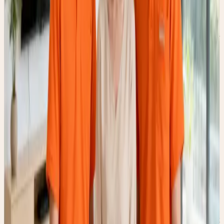
三、 深度主导政企示范与行业标准
爱君家政不仅是好服务的执行者，更是行业标准的制定者与科
技前沿的探索者：
核心标准起草： 国家人社部《家政服务员国家职业技能标
准》起草单位；上海市《家政服务员从业人员基本要求》及
《家政服务机构信用等级划分与评价规范》起草单位。
政企创新示范： 国家发改委家政服务业提质扩容“领跑者”企
业；上海市人民政府“互联网+生活性”服务示范企业；上海市
政府家政持证上岗服务示范机构。
信息化先锋： 上海家政行业信息化建设先进单位。依托集团
力量，正式参与国家“十四五”家政服务智能化关键技术研发示
范项目。
四、 产教融合与高标准人才矩阵
好阿姨是培养出来的。我们在人才梯队建设上投入重金，打造